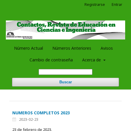
Registrarse
Entrar
Número Actual
Números Anteriores
Avisos
Cambio de contraseña
Acerca de
Buscar
NUMEROS COMPLETOS 2023
2023-02-23
23 de febrero de 2023.