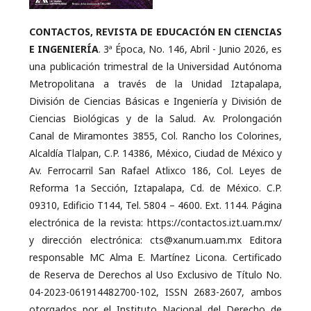
CONTACTOS, REVISTA DE EDUCACIÓN EN CIENCIAS
E INGENIERÍA
. 3ª Época, No. 146, Abril - Junio 2026, es
una publicación trimestral de la Universidad Autónoma
Metropolitana a través de la Unidad Iztapalapa,
División de Ciencias Básicas e Ingeniería y División de
Ciencias Biológicas y de la Salud. Av. Prolongación
Canal de Miramontes 3855, Col. Rancho los Colorines,
Alcaldía Tlalpan, C.P. 14386, México, Ciudad de México y
Av. Ferrocarril San Rafael Atlixco 186, Col. Leyes de
Reforma 1a Sección, Iztapalapa, Cd. de México. C.P.
09310, Edificio T144, Tel. 5804 – 4600. Ext. 1144. Página
electrónica de la revista: https://contactos.izt.uam.mx/
y dirección electrónica: cts@xanum.uam.mx Editora
responsable MC Alma E. Martínez Licona. Certificado
de Reserva de Derechos al Uso Exclusivo de Título No.
04-2023-061914482700-102, ISSN 2683-2607, ambos
otorgados por el Instituto Nacional del Derecho de