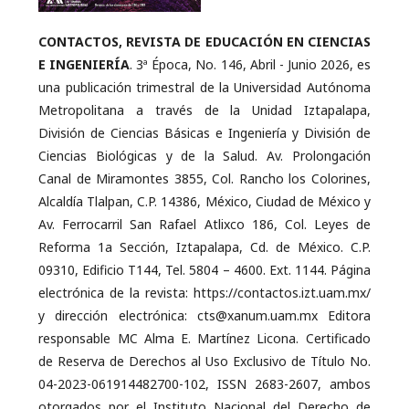
CONTACTOS, REVISTA DE EDUCACIÓN EN CIENCIAS
E INGENIERÍA
. 3ª Época, No. 146, Abril - Junio 2026, es
una publicación trimestral de la Universidad Autónoma
Metropolitana a través de la Unidad Iztapalapa,
División de Ciencias Básicas e Ingeniería y División de
Ciencias Biológicas y de la Salud. Av. Prolongación
Canal de Miramontes 3855, Col. Rancho los Colorines,
Alcaldía Tlalpan, C.P. 14386, México, Ciudad de México y
Av. Ferrocarril San Rafael Atlixco 186, Col. Leyes de
Reforma 1a Sección, Iztapalapa, Cd. de México. C.P.
09310, Edificio T144, Tel. 5804 – 4600. Ext. 1144. Página
electrónica de la revista: https://contactos.izt.uam.mx/
y dirección electrónica: cts@xanum.uam.mx Editora
responsable MC Alma E. Martínez Licona. Certificado
de Reserva de Derechos al Uso Exclusivo de Título No.
04-2023-061914482700-102, ISSN 2683-2607, ambos
otorgados por el Instituto Nacional del Derecho de