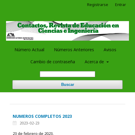
Registrarse
Entrar
Número Actual
Números Anteriores
Avisos
Cambio de contraseña
Acerca de
Buscar
NUMEROS COMPLETOS 2023
2023-02-23
23 de febrero de 2023.