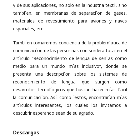
y de sus aplicaciones, no solo en la industria textil, sino
tambi´en, en membranas de separaci´on de gases,
materiales de revestimiento para aviones y naves
espaciales, etc.
Tambi´en tomaremos conciencia de la problem´atica de
comunicaci´on de las perso- nas con sordera total en el
art´ıculo “Reconocimiento de lengua de sen˜as como
medio para un mundo m´as inclusivo”, donde se
presenta una descripci´on sobre los sistemas de
reconocimiento de lengua que surgen como
desarrollos tecnol´ogicos que buscan hacer m´as f´acil
la comunicaci´on. As´ı como ´estos, encontrar´an m´as
art´ıculos interesantes, los cuales los invitamos a
descubrir esperando sean de su agrado.
Descargas