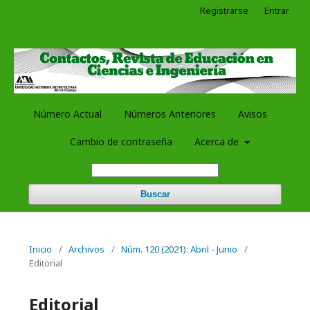
Registrarse
Entrar
Número Actual
Números Anteriores
Avisos
Cambio de contraseña
Acerca de
Buscar
Inicio
/
Archivos
/
Núm. 120 (2021): Abril - Junio
/
Editorial
Editorial