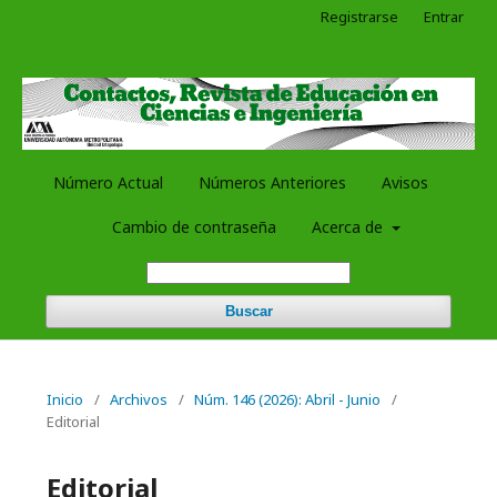
Registrarse
Entrar
Número Actual
Números Anteriores
Avisos
Cambio de contraseña
Acerca de
Buscar
Inicio
/
Archivos
/
Núm. 146 (2026): Abril - Junio
/
Editorial
Editorial