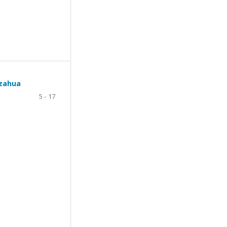
azahua
a
5 - 17