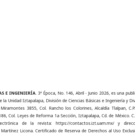
AS E INGENIERÍA
. 3ª Época, No. 146, Abril - Junio 2026, es una publ
la Unidad Iztapalapa, División de Ciencias Básicas e Ingeniería y Div
 Miramontes 3855, Col. Rancho los Colorines, Alcaldía Tlalpan, C.P
186, Col. Leyes de Reforma 1a Sección, Iztapalapa, Cd. de México. C.P
rónica de la revista: https://contactos.izt.uam.mx/ y direcci
rtínez Licona. Certificado de Reserva de Derechos al Uso Exclusi