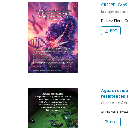
CRISPR-Cas9 
las tijeras m
Beatriz Elena G
PDF
Aguas residu
resistentes 
el caso de A
Auria del Carme
PDF