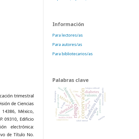
Información
Para lectores/as
Para autores/as
Para bibliotecarios/as
Palabras clave
Autonomía
falacias
Lengua náhuatl
intoxicación aguda
conservación
Convertidor catalítico
diabetes
Clima
Radioterapia
fuerza
Conflictos Éticos
pendiente
valores
icación trimestral
hilado
google scholar
México
gasto
práctica médica
ética
isión de Ciencias
ICP-MS
Energía
obesidad
riesgo
taxol
RCP
entropía
vincristina
Catálogo
. 14386, México,
PGE
fibras
Presupuesto
App
especies
. 09310, Edificio
Análisis FODA
camptotecina
salud mental
ón electrónica:
vo de Título No.