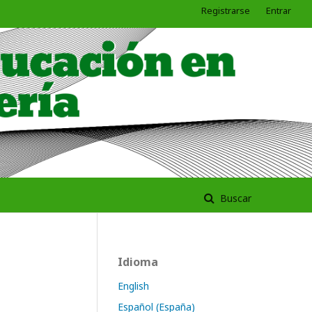
Registrarse
Entrar
Buscar
Idioma
English
Español (España)