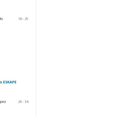
do
18 - 25
as ESKAPE
ópez
26 - 34