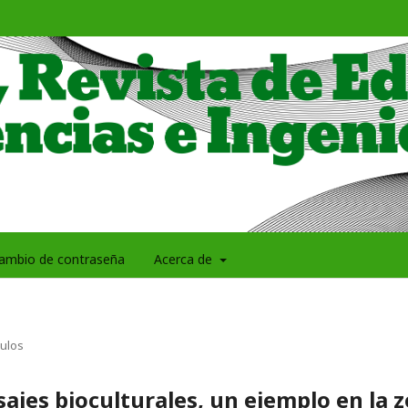
ambio de contraseña
Acerca de
culos
sajes bioculturales, un ejemplo en la 