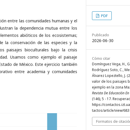
PDF
cción entre las comunidades humanas y el
lustran la dependencia mutua entre los
Publicado
elementos abióticos de los ecosistemas;
2026-06-30
e la conservación de las especies y la
s paisajes bioculturales bajo la crisis
lidad. Usamos como ejemplo el paisaje
Cómo citar
Domínguez Vega, H., Gó
Estado de México. Este ejercicio también
Rodríguez Soto, C., Me
aborativo entre academia y comunidades
Álvarez Lopeztello, J. (
valor de los paisajes b
ejemplo en la zona M
Revista De Educación En 
(146), 5 - 17. Recupera
https://contactos.izt.
tactos/article/view/683
Formatos de citació