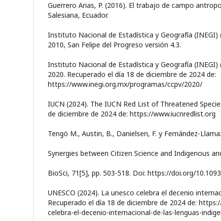
Guerrero Arias, P. (2016). El trabajo de campo antropo
Salesiana, Ecuador.
Instituto Nacional de Estadística y Geografía (INEGI)
2010, San Felipe del Progreso versión 4.3.
Instituto Nacional de Estadística y Geografía (INEGI)
2020. Recuperado el día 18 de diciembre de 2024 de:
https://www.inegi.org.mx/programas/ccpv/2020/
IUCN (2024). The IUCN Red List of Threatened Species
de diciembre de 2024 de: https://www.iucnredlist.org
Tengö M., Austin, B., Danielsen, F. y Fernández-Llamaz
Synergies between Citizen Science and Indigenous an
BioSci, 71[5], pp. 503-518. Doi: https://doi.org/10.109
UNESCO (2024). La unesco celebra el decenio internaci
Recuperado el día 18 de diciembre de 2024 de: https:
celebra-el-decenio-internacional-de-las-lenguas-indige