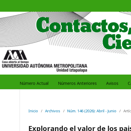
Número Actual
Números Anteriores
Avisos
C
Inicio
/
Archivos
/
Núm. 146 (2026): Abril - Junio
/
Artí
Explorando el valor de los pai