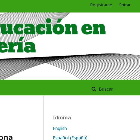
Registrarse
Entrar
Buscar
Idioma
English
zona
Español (España)