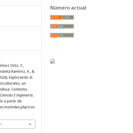
Número actual
mez Ortiz, Y.,
ndieta Ramírez, A., &
2026). Explorando el
ioculturales, un
azahua.
Contactos,
Ciencias E Ingeniería
,
do a partir de
uam.mx/index.php/con
n