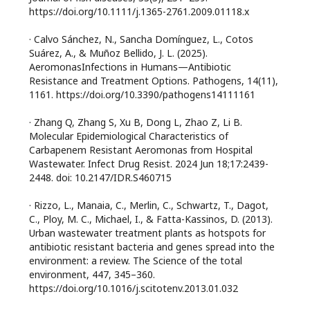
https://doi.org/10.1111/j.1365-2761.2009.01118.x
· Calvo Sánchez, N., Sancha Domínguez, L., Cotos
Suárez, A., & Muñoz Bellido, J. L. (2025).
AeromonasInfections in Humans—Antibiotic
Resistance and Treatment Options. Pathogens, 14(11),
1161. https://doi.org/10.3390/pathogens14111161
· Zhang Q, Zhang S, Xu B, Dong L, Zhao Z, Li B.
Molecular Epidemiological Characteristics of
Carbapenem Resistant Aeromonas from Hospital
Wastewater. Infect Drug Resist. 2024 Jun 18;17:2439-
2448. doi: 10.2147/IDR.S460715
· Rizzo, L., Manaia, C., Merlin, C., Schwartz, T., Dagot,
C., Ploy, M. C., Michael, I., & Fatta-Kassinos, D. (2013).
Urban wastewater treatment plants as hotspots for
antibiotic resistant bacteria and genes spread into the
environment: a review. The Science of the total
environment, 447, 345–360.
https://doi.org/10.1016/j.scitotenv.2013.01.032