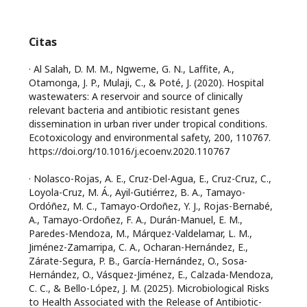
Citas
· Al Salah, D. M. M., Ngweme, G. N., Laffite, A.,
Otamonga, J. P., Mulaji, C., & Poté, J. (2020). Hospital
wastewaters: A reservoir and source of clinically
relevant bacteria and antibiotic resistant genes
dissemination in urban river under tropical conditions.
Ecotoxicology and environmental safety, 200, 110767.
https://doi.org/10.1016/j.ecoenv.2020.110767
· Nolasco-Rojas, A. E., Cruz-Del-Agua, E., Cruz-Cruz, C.,
Loyola-Cruz, M. Á., Ayil-Gutiérrez, B. A., Tamayo-
Ordóñez, M. C., Tamayo-Ordoñez, Y. J., Rojas-Bernabé,
A., Tamayo-Ordoñez, F. A., Durán-Manuel, E. M.,
Paredes-Mendoza, M., Márquez-Valdelamar, L. M.,
Jiménez-Zamarripa, C. A., Ocharan-Hernández, E.,
Zárate-Segura, P. B., García-Hernández, O., Sosa-
Hernández, O., Vásquez-Jiménez, E., Calzada-Mendoza,
C. C., & Bello-López, J. M. (2025). Microbiological Risks
to Health Associated with the Release of Antibiotic-