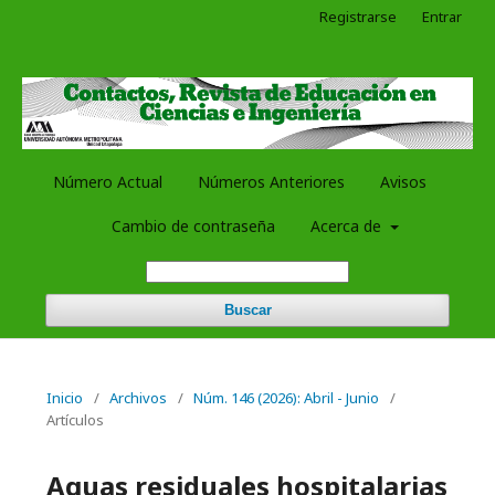
Registrarse
Entrar
Número Actual
Números Anteriores
Avisos
Cambio de contraseña
Acerca de
Buscar
Inicio
/
Archivos
/
Núm. 146 (2026): Abril - Junio
/
Artículos
Aguas residuales hospitalarias