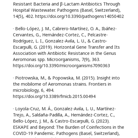
Resistant Bacteria and β-Lactam Antibiotics Through
Hospital Wastewater. Pathogens (Basel, Switzerland),
14(5), 402. https://doi.org/10.3390/pathogens14050402
· Bello-López, J. M., Cabrero-Martínez, O. A., Ibáñez-
Cervantes, G., Hernández-Cortez, C., Pelcastre-
Rodríguez, L. I., Gonzalez-Avila, L. U., & Castro-
Escarpulli, G. (2019). Horizontal Gene Transfer and Its
Association with Antibiotic Resistance in the Genus
Aeromonas spp. Microorganisms, 7(9), 363.
https://doi.org/10.3390/microorganisms7090363
· Piotrowska, M., & Popowska, M. (2015). Insight into
the mobilome of Aeromonas strains. Frontiers in
microbiology, 6, 494.
https://doi.org/10.3389/fmicb.2015.00494
· Loyola-Cruz, M. Á., Gonzalez-Avila, L. U., Martínez-
Trejo, A., Saldaña-Padilla, A., Hernández-Cortez, C.,
Bello-López, J. M., & Castro-Escarpulli, G. (2023).
ESKAPE and Beyond: The Burden of Coinfections in the
COVID-19 Pandemic. Pathogens (Basel, Switzerland),