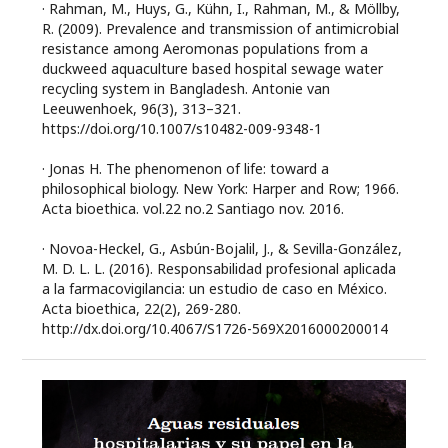
· Rahman, M., Huys, G., Kühn, I., Rahman, M., & Möllby,
R. (2009). Prevalence and transmission of antimicrobial
resistance among Aeromonas populations from a
duckweed aquaculture based hospital sewage water
recycling system in Bangladesh. Antonie van
Leeuwenhoek, 96(3), 313–321.
https://doi.org/10.1007/s10482-009-9348-1
· Jonas H. The phenomenon of life: toward a
philosophical biology. New York: Harper and Row; 1966.
Acta bioethica. vol.22 no.2 Santiago nov. 2016.
· Novoa-Heckel, G., Asbún-Bojalil, J., & Sevilla-González,
M. D. L. L. (2016). Responsabilidad profesional aplicada
a la farmacovigilancia: un estudio de caso en México.
Acta bioethica, 22(2), 269-280.
http://dx.doi.org/10.4067/S1726-569X2016000200014