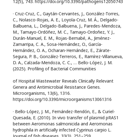
12(5), 743. https://doi.org/10.3390/pathogens12050743
· Cruz-Cruz, C., Gaytán-Cervantes, J., González-Torres,
C., Nolasco-Rojas, A. E., Loyola-Cruz, M. Á., Delgado-
Balbuena, L., Delgado-Balbuena, J., Paredes-Mendoza,
M., Tamayo-Ordóñez, M. C., Tamayo-Ordoñez, Y. J.,
Durán-Manuel, E. M., Rojas-Bernabé, A., Jiménez-
Zamarripa, C. A., Sosa-Hernández, O., García-
Hernández, O. A., Ocharan-Hernández, E., Zárate-
Segura, P. B., González-Terreros, E., Ramírez-Villanueva,
D. A., Calzada-Mendoza, C. C., … Bello-López, J. M.
(2025). Profiling of Bacterial Communities
of Hospital Wastewater Reveals Clinically Relevant
Genera and Antimicrobial Resistance Genes.
Microorganisms, 13(6), 1316.
https://doi.org/10.3390/microorganisms13061316
· Bello-López, J. M., Fernández-Rendón, E., & Curiel-
Quesada, E. (2010). In vivo transfer of plasmid pRAS1
between Aeromonas salmonicida and Aeromonas
hydrophila in artificially infected Cyprinus carpio L.
Journal of fish diseases, 33(3), 251–259.