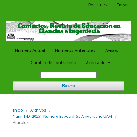
Registrarse
Entrar
Número Actual
Números Anteriores
Avisos
Cambio de contraseña
Acerca de
Buscar
Inicio
/
Archivos
/
Núm. 140 (2025): Número Especial, 50 Aniversario UAM
/
Artículos