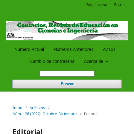
Registrarse
Entrar
Número Actual
Números Anteriores
Avisos
Cambio de contraseña
Acerca de
Buscar
Inicio
/
Archivos
/
Núm. 126 (2022): Octubre-Diciembre
/
Editorial
Editorial