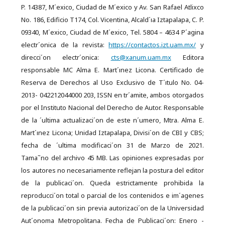
P. 14387, M´exico, Ciudad de M´exico y Av. San Rafael Atlixco
No. 186, Edificio T174, Col. Vicentina, Alcald´ıa Iztapalapa, C. P.
09340, M´exico, Ciudad de M´exico, Tel. 5804 – 4634 P´agina
electr´onica de la revista:
https://contactos.izt.uam.mx/
y
direcci´on electr´onica:
cts@xanum.uam.mx
Editora
responsable MC Alma E. Mart´ınez Licona. Certificado de
Reserva de Derechos al Uso Exclusivo de T´ıtulo No. 04-
2013- 042212044000 203, ISSN en tr´amite, ambos otorgados
por el Instituto Nacional del Derecho de Autor. Responsable
de la ´ultima actualizaci´on de este n´umero, Mtra. Alma E.
Mart´ınez Licona; Unidad Iztapalapa, Divisi´on de CBI y CBS;
fecha de ´ultima modificaci´on 31 de Marzo de 2021.
Tama˜no del archivo 45 MB. Las opiniones expresadas por
los autores no necesariamente reflejan la postura del editor
de la publicaci´on. Queda estrictamente prohibida la
reproducci´on total o parcial de los contenidos e im´agenes
de la publicaci´on sin previa autorizaci´on de la Universidad
Aut´onoma Metropolitana. Fecha de Publicaci´on: Enero -