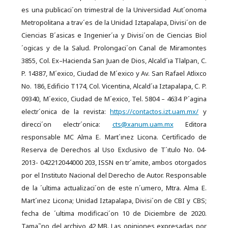
es una publicaci´on trimestral de la Universidad Aut´onoma
Metropolitana a trav´es de la Unidad Iztapalapa, Divisi´on de
Ciencias B´asicas e Ingenier´ıa y Divisi´on de Ciencias Biol
´ogicas y de la Salud. Prolongaci´on Canal de Miramontes
3855, Col. Ex–Hacienda San Juan de Dios, Alcald´ıa Tlalpan, C.
P. 14387, M´exico, Ciudad de M´exico y Av. San Rafael Atlixco
No. 186, Edificio T174, Col. Vicentina, Alcald´ıa Iztapalapa, C. P.
09340, M´exico, Ciudad de M´exico, Tel. 5804 – 4634 P´agina
electr´onica de la revista:
https://contactos.izt.uam.mx/
y
direcci´on electr´onica:
cts@xanum.uam.mx
Editora
responsable MC Alma E. Mart´ınez Licona. Certificado de
Reserva de Derechos al Uso Exclusivo de T´ıtulo No. 04-
2013- 042212044000 203, ISSN en tr´amite, ambos otorgados
por el Instituto Nacional del Derecho de Autor. Responsable
de la ´ultima actualizaci´on de este n´umero, Mtra. Alma E.
Mart´ınez Licona; Unidad Iztapalapa, Divisi´on de CBI y CBS;
fecha de ´ultima modificaci´on 10 de Diciembre de 2020.
Tama˜no del archivo 42 MB. Las opiniones expresadas por