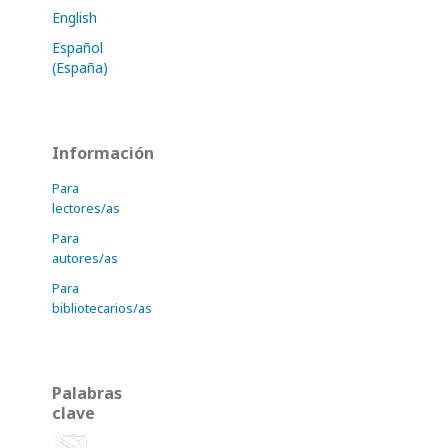
English
Español
(España)
Información
Para
lectores/as
Para
autores/as
Para
bibliotecarios/as
Palabras
clave
pendiente
valores
Partículas atmosféricas
Ciencia de datos
google scholar
conservación
Conflictos Éticos
metano
Clima
web of science
gasto
museología
taxol
App
riesgo
RCP
fibras
prácticas agrícolas
México
ICP-MS
ética