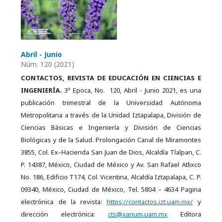
Abril - Junio
Núm. 120 (2021)
CONTACTOS, REVISTA DE EDUCACIÓN EN CIENCIAS E
INGENIERÍA.
3ª Epoca, No. 120, Abril - Junio 2021, es una
publicación trimestral de la Universidad Autónoma
Metropolitana a través de la Unidad Iztapalapa, División de
Ciencias Básicas e Ingeniería y División de Ciencias
Biológicas y de la Salud. Prolongación Canal de Miramontes
3855, Col. Ex–Hacienda San Juan de Dios, Alcaldía Tlalpan, C.
P. 14387, México, Ciudad de México y Av. San Rafael Atlixco
No. 186, Edificio T174, Col. Vicentina, Alcaldía Iztapalapa, C. P.
09340, México, Ciudad de México, Tel. 5804 – 4634 Pagina
electrónica de la revista:
https://contactos.izt.uam.mx/
y
dirección electrónica:
cts@xanum.uam.mx
Editora