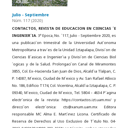
Julio - Septiembre
Núm. 117 (2020)
CONTACTOS, REVISTA DE EDUCACION EN CIENCIAS ´E
a
INGENIER´IA
. 3
Epoca, No. ´117, Julio - Septiembre 2020, es
una publicaci´on trimestral de la Universidad Aut´onoma
Metropolitana a trav´es de la Unidad Iztapalapa, Divisi´on de
Ciencias B´asicas e Ingenier´ıa y Divisi´on de Ciencias Biol
´ogicas y de la Salud. Prolongaci´on Canal de Miramontes
3855, Col. Ex–Hacienda San Juan de Dios, Alcald´ıa Tlalpan, C.
P. 14387, M´exico, Ciudad de M´exico y Av. San Rafael Atlixco
No. 186, Edificio T174, Col. Vicentina, Alcald´ıa Iztapalapa, C. P.
09340, M´exico, Ciudad de M´exico, Tel. 5804 – 4634 P´agina
electr´onica de la revista: https://contactos.izt.uam.mx/ y
direcci´on electr´onica: cts@xanum.uam.mx Editora
responsable MC Alma E. Mart´ınez Licona. Certificado de
Reserva de Derechos al Uso Exclusivo de T´ıtulo No. 04-