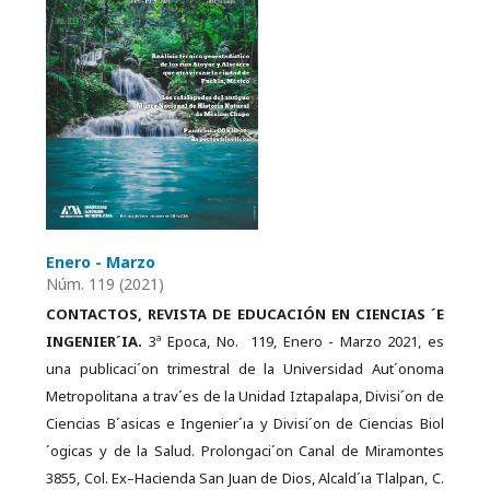
Enero - Marzo
Núm. 119 (2021)
CONTACTOS, REVISTA DE EDUCACIÓN EN CIENCIAS ´E
INGENIER´IA.
3ª Epoca, No. 119, Enero - Marzo 2021, es
una publicaci´on trimestral de la Universidad Aut´onoma
Metropolitana a trav´es de la Unidad Iztapalapa, Divisi´on de
Ciencias B´asicas e Ingenier´ıa y Divisi´on de Ciencias Biol
´ogicas y de la Salud. Prolongaci´on Canal de Miramontes
3855, Col. Ex–Hacienda San Juan de Dios, Alcald´ıa Tlalpan, C.