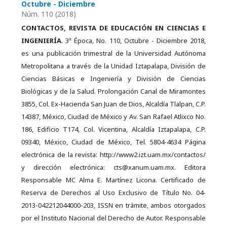
Octubre - Diciembre
Núm. 110 (2018)
CONTACTOS, REVISTA DE EDUCACIÓN EN CIENCIAS E
INGENIERÍA
. 3ª Época, No. 110, Octubre - Diciembre 2018,
es una publicación trimestral de la Universidad Autónoma
Metropolitana a través de la Unidad Iztapalapa, División de
Ciencias Básicas e Ingeniería y División de Ciencias
Biológicas y de la Salud. Prolongación Canal de Miramontes
3855, Col. Ex-Hacienda San Juan de Dios, Alcaldía Tlalpan, C.P.
14387, México, Ciudad de México y Av. San Rafael Atlixco No.
186, Edificio T174, Col. Vicentina, Alcaldía Iztapalapa, C.P.
09340, México, Ciudad de México, Tel. 5804-4634 Página
electrónica de la revista: http://www2.izt.uam.mx/contactos/
y dirección electrónica: cts@xanum.uam.mx. Editora
Responsable MC Alma E. Martínez Licona. Certificado de
Reserva de Derechos al Uso Exclusivo de Título No. 04-
2013-042212044000-203, ISSN en trámite, ambos otorgados
por el Instituto Nacional del Derecho de Autor. Responsable