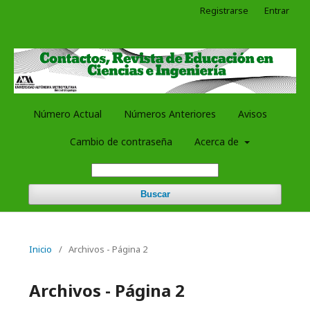
Registrarse
Entrar
Número Actual
Números Anteriores
Avisos
Cambio de contraseña
Acerca de
Buscar
Inicio
/
Archivos - Página 2
Archivos - Página 2