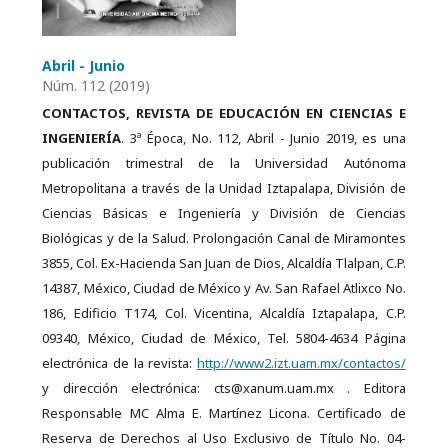
Abril - Junio
Núm. 112 (2019)
CONTACTOS, REVISTA DE EDUCACIÓN EN CIENCIAS E
INGENIERÍA
. 3ª Época, No. 112, Abril - Junio 2019, es una
publicación trimestral de la Universidad Autónoma
Metropolitana a través de la Unidad Iztapalapa, División de
Ciencias Básicas e Ingeniería y División de Ciencias
Biológicas y de la Salud. Prolongación Canal de Miramontes
3855, Col. Ex-Hacienda San Juan de Dios, Alcaldía Tlalpan, C.P.
14387, México, Ciudad de México y Av. San Rafael Atlixco No.
186, Edificio T174, Col. Vicentina, Alcaldía Iztapalapa, C.P.
09340, México, Ciudad de México, Tel. 5804-4634 Página
electrónica de la revista:
http://www2.izt.uam.mx/contactos/
y dirección electrónica: cts@xanum.uam.mx . Editora
Responsable MC Alma E. Martínez Licona. Certificado de
Reserva de Derechos al Uso Exclusivo de Título No. 04-