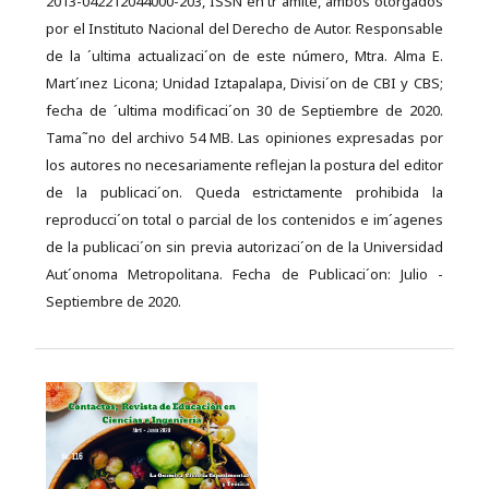
2013-042212044000-203, ISSN en tr´amite, ambos otorgados
por el Instituto Nacional del Derecho de Autor. Responsable
de la ´ultima actualizaci´on de este número, Mtra. Alma E.
Mart´ınez Licona; Unidad Iztapalapa, Divisi´on de CBI y CBS;
fecha de ´ultima modificaci´on 30 de Septiembre de 2020.
Tama˜no del archivo 54 MB. Las opiniones expresadas por
los autores no necesariamente reflejan la postura del editor
de la publicaci´on. Queda estrictamente prohibida la
reproducci´on total o parcial de los contenidos e im´agenes
de la publicaci´on sin previa autorizaci´on de la Universidad
Aut´onoma Metropolitana. Fecha de Publicaci´on: Julio -
Septiembre de 2020.