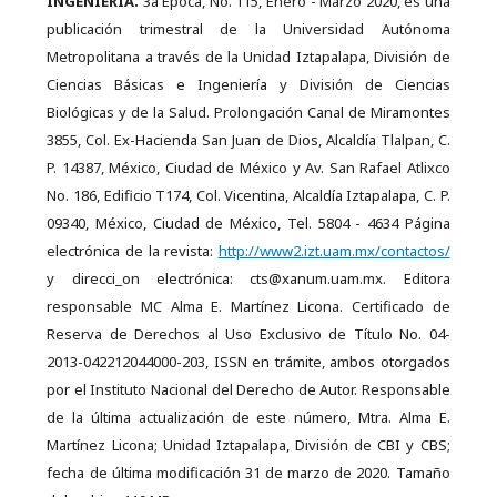
INGENIERÍA.
3a Época, No. 115, Enero - Marzo 2020, es una
publicación trimestral de la Universidad Autónoma
Metropolitana a través de la Unidad Iztapalapa, División de
Ciencias Básicas e Ingeniería y División de Ciencias
Biológicas y de la Salud. Prolongación Canal de Miramontes
3855, Col. Ex-Hacienda San Juan de Dios, Alcaldía Tlalpan, C.
P. 14387, México, Ciudad de México y Av. San Rafael Atlixco
No. 186, Edificio T174, Col. Vicentina, Alcaldía Iztapalapa, C. P.
09340, México, Ciudad de México, Tel. 5804 - 4634 Página
electrónica de la revista:
http://www2.izt.uam.mx/contactos/
y direcci_on electrónica: cts@xanum.uam.mx. Editora
responsable MC Alma E. Martínez Licona. Certificado de
Reserva de Derechos al Uso Exclusivo de Título No. 04-
2013-042212044000-203, ISSN en trámite, ambos otorgados
por el Instituto Nacional del Derecho de Autor. Responsable
de la última actualización de este número, Mtra. Alma E.
Martínez Licona; Unidad Iztapalapa, División de CBI y CBS;
fecha de última modificación 31 de marzo de 2020. Tamaño