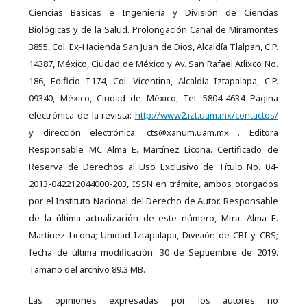
Ciencias Básicas e Ingeniería y División de Ciencias
Biológicas y de la Salud. Prolongación Canal de Miramontes
3855, Col. Ex-Hacienda San Juan de Dios, Alcaldía Tlalpan, C.P.
14387, México, Ciudad de México y Av. San Rafael Atlixco No.
186, Edificio T174, Col. Vicentina, Alcaldía Iztapalapa, C.P.
09340, México, Ciudad de México, Tel. 5804-4634 Página
electrónica de la revista:
http://www2.izt.uam.mx/contactos/
y dirección electrónica: cts@xanum.uam.mx . Editora
Responsable MC Alma E. Martínez Licona. Certificado de
Reserva de Derechos al Uso Exclusivo de Título No. 04-
2013-042212044000-203, ISSN en trámite, ambos otorgados
por el Instituto Nacional del Derecho de Autor. Responsable
de la última actualización de este número, Mtra. Alma E.
Martínez Licona; Unidad Iztapalapa, División de CBI y CBS;
fecha de última modificación: 30 de Septiembre de 2019.
Tamaño del archivo 89.3 MB.
Las opiniones expresadas por los autores no