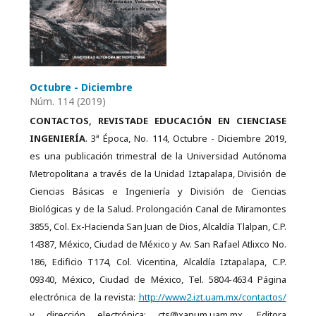
Octubre - Diciembre
Núm. 114 (2019)
CONTACTOS, REVISTADE EDUCACIÓN EN CIENCIASE
INGENIERÍA
. 3ª Época, No. 114, Octubre - Diciembre 2019,
es una publicación trimestral de la Universidad Autónoma
Metropolitana a través de la Unidad Iztapalapa, División de
Ciencias Básicas e Ingeniería y División de Ciencias
Biológicas y de la Salud. Prolongación Canal de Miramontes
3855, Col. Ex-Hacienda San Juan de Dios, Alcaldía Tlalpan, C.P.
14387, México, Ciudad de México y Av. San Rafael Atlixco No.
186, Edificio T174, Col. Vicentina, Alcaldía Iztapalapa, C.P.
09340, México, Ciudad de México, Tel. 5804-4634 Página
electrónica de la revista:
http://www2.izt.uam.mx/contactos/
y dirección electrónica: cts@xanum.uam.mx. Editora