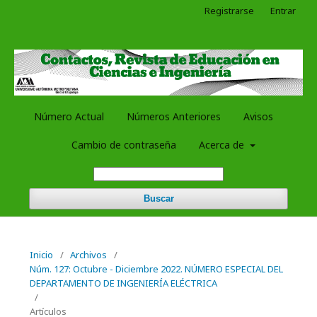
Registrarse
Entrar
Número Actual
Números Anteriores
Avisos
Cambio de contraseña
Acerca de
Buscar
Inicio
/
Archivos
/
Núm. 127: Octubre - Diciembre 2022. NÚMERO ESPECIAL DEL
DEPARTAMENTO DE INGENIERÍA ELÉCTRICA
/
Artículos